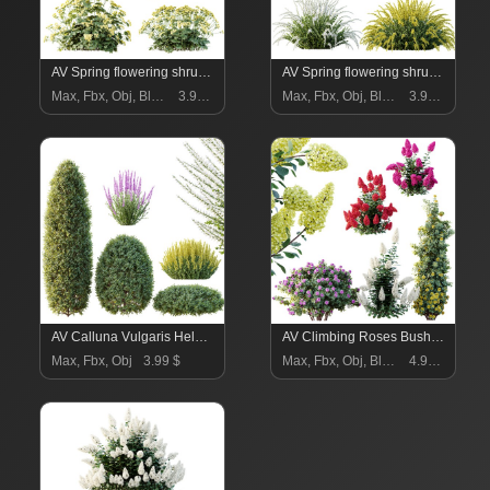
AV Spring flowering shrubs Alchemilla Mollis Vulgaris and Calluna Vulgaris Helena
AV Spring flowering shrubs Calluna Vulgaris Helena Summer Broom Heather Garden Girls
Max, Fbx, Obj, Blend
3.99 $
Max, Fbx, Obj, Blend
3.99 $
AV Calluna Vulgaris Helena Summer Broom Heather Garden Girls and Concinna Bonsai Pruned
AV Climbing Roses Bush and Hydrangea Paniculata Levana Trawberry Melba
Max, Fbx, Obj
3.99 $
Max, Fbx, Obj, Blend
4.96 $