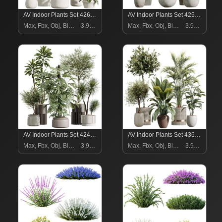
AV Indoor Plants Set 426 Ficus Fig Warneckii Sansevieria Orange
AV Indoor Plants Set 425 Spathiphyllum Wallisii Warneckii Lemon Ficus Marginata Cunjevoi Alocasia
Max, Fbx, Obj, Blend
3.99 $
Max, Fbx, Obj, Blend
3.99 $
AV Indoor Plants Set 424 Yucca Palm and Elegant Monstera and Olive Tree and Euphorbia Drupifera
AV Indoor Plants Set 436 Ficus lyrata Areca Cat Reed Palm Ficus Elastica Olive tree Ficus macrocarpa
Max, Fbx, Obj, Blend
3.99 $
Max, Fbx, Obj, Blend
3.99 $