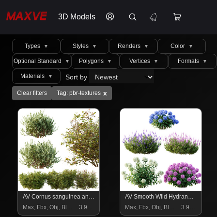
3D Models
Types
Styles
Renders
Color
▼
▼
▼
▼
Optional Standard
Polygons
Vertices
Formats
▼
▼
▼
▼
Materials
Sort by
▼
x
Clear filters
Tag: pbr-textures
AV Cornus sanguinea and Montra Olive Bush
AV Smooth Wild Hydrangea and Lavandula Pedunculata
Max, Fbx, Obj, Blend
3.99 $
Max, Fbx, Obj, Blend
3.99 $