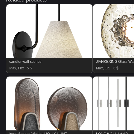
candler wall sconce
JIANKEXING Glass Wa
Max, Fbx
5 $
Max, Obj
6 $