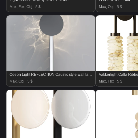
Ingot Sconce Wall by HOLLY HUNT
LONG WALL LAMP
Max, Fbx, Obj
5 $
Max, Obj
5 $
Odeon Light REFLECTION Caustic style wall lamp
Vakkerlight Calla Ribb
Max, Obj
5 $
Max, Fbx
5 $