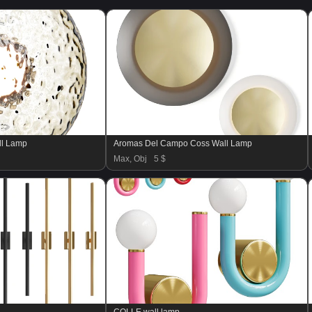
ll Lamp
Aromas Del Campo Coss Wall Lamp
Max, Obj
5 $