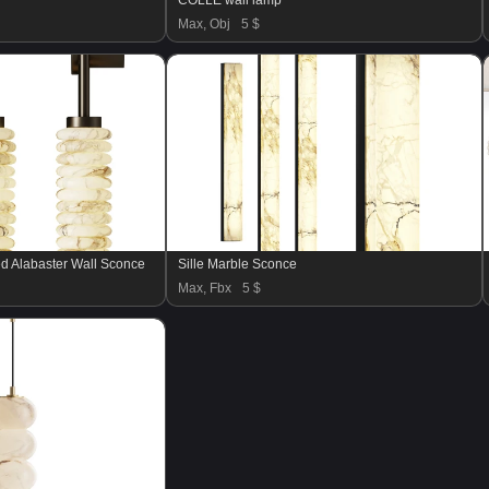
COLLE wall lamp
Max, Obj
5 $
ed Alabaster Wall Sconce
Sille Marble Sconce
Max, Fbx
5 $