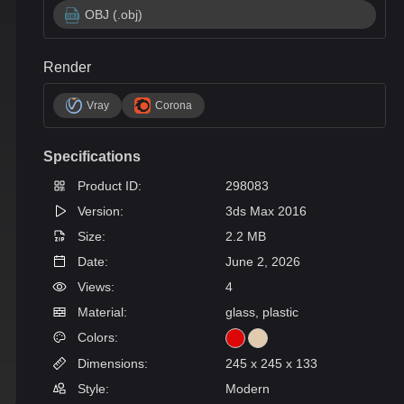
OBJ (.obj)
Render
Vray
Corona
Specifications
Product ID:
298083
Version:
3ds Max 2016
Size:
2.2 MB
Date:
June 2, 2026
Views:
4
Material:
glass, plastic
Colors:
Dimensions:
245 x 245 x 133
Style:
Modern