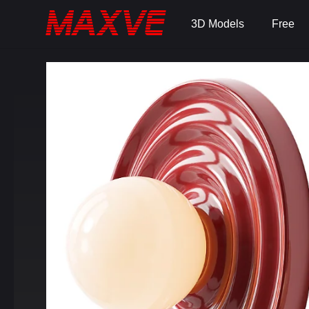
3D Models
Free